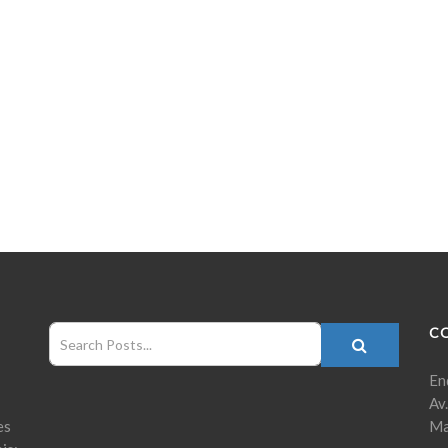
C
En
Av
es
Ma