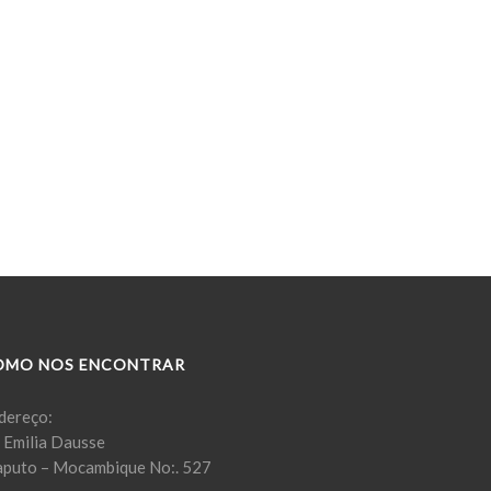
OMO NOS ENCONTRAR
dereço:
. Emilia Dausse
puto – Mocambique No:. 527