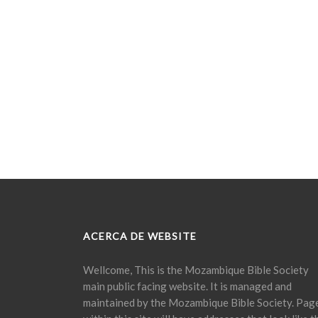
ACERCA DE WEBSITE
Wellcome, This is the Mozambique Bible Society
main public facing website. It is managed and
maintained by the Mozambique Bible Society. Pag