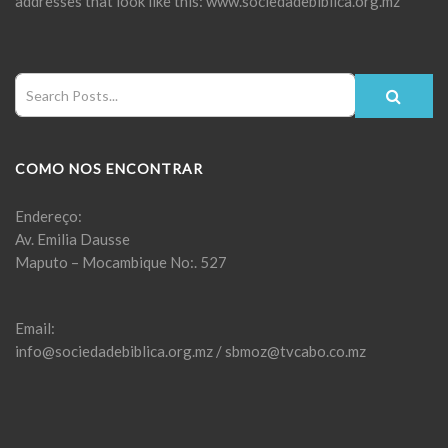
addresses that look like this: www.sociedadebiblica.org.mz
COMO NOS ENCONTRAR
Endereço:
Av. Emilia Dausse
Maputo – Mocambique No:. 527
Email:
info@sociedadebiblica.org.mz / sbmoz@tvcabo.co.mz