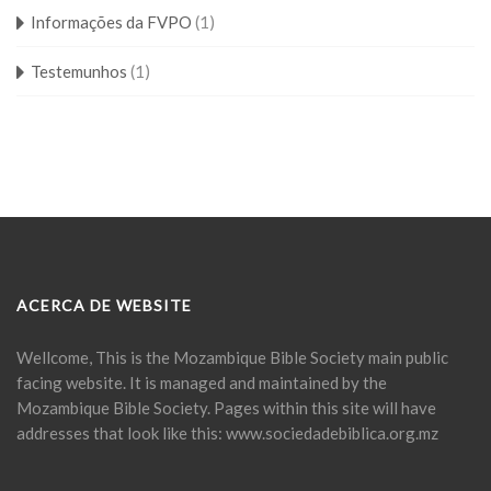
Informações da FVPO
(1)
Testemunhos
(1)
ACERCA DE WEBSITE
Wellcome, This is the Mozambique Bible Society main public
facing website. It is managed and maintained by the
Mozambique Bible Society. Pages within this site will have
addresses that look like this: www.sociedadebiblica.org.mz